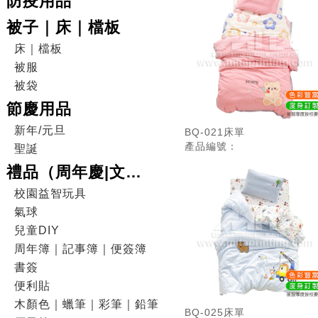
防疫用品
被子｜床｜檔板
床｜檔板
被服
被袋
節慶用品
新年/元旦
BQ-021床單
產品編號：
聖誕
禮品（周年慶|文
具|DIY|電子產品|戶外
校園益智玩具
氣球
用品）
兒童DIY
周年簿｜記事簿｜便簽簿
書簽
便利貼
木顏色｜蠟筆｜彩筆｜鉛筆
BQ-025床單