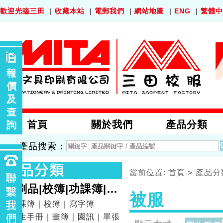
歡迎光臨三田
|
收藏本站
|
電郵我們
|
網站地圖
|
ENG
|
繁體中
報
價
及
查
首頁
關於我們
產品分類
詢
產品搜索：
>
當前位置:
首頁
產品分
印刷品|校簿|功課簿|畫
被服
簿
功課簿｜校簿｜寫字簿
學生手冊｜畫簿｜園訊｜單張