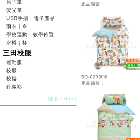
原子筆
產品編號：
熒光筆
USB手指｜電子產品
雨衣｜傘
學校運動｜教學佈置
水樽｜杯
三田校服
運動服
校服
BQ-029床單
校褸
產品編號：
針織衫
[更多 / More]