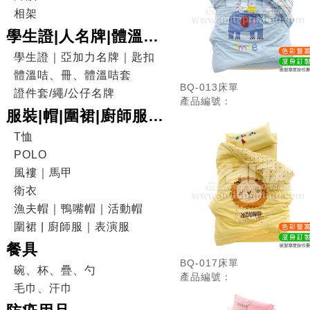
相架
學生證|人名牌|體溫咭|
證件套
學生證｜亞加力名牌｜匙扣
體溫咭、冊、體溫咭套
BQ-013床單
證件套/繩/公仔名牌
產品編號：
服裝|帽|圍裙|廚師服|
表演服
T恤
POLO
風褸｜馬甲
衛衣
漁夫帽｜鴨嘴帽｜活動帽
圍裙 | 廚師服｜表演服
餐具
BQ-017床單
碗、杯、疊、勺
產品編號：
毛巾、汗巾