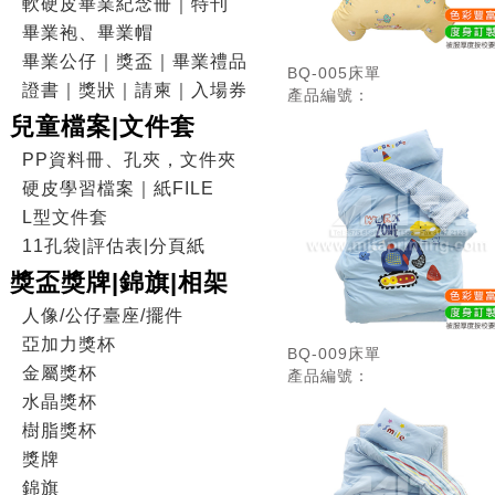
軟硬皮畢業紀念冊｜特刊
畢業袍、畢業帽
畢業公仔｜獎盃｜畢業禮品
BQ-005床單
證書｜獎狀｜請柬｜入場券
產品編號：
兒童檔案|文件套
PP資料冊、孔夾，文件夾
硬皮學習檔案｜紙FILE
L型文件套
11孔袋|評估表|分頁紙
獎盃獎牌|錦旗|相架
人像/公仔臺座/擺件
亞加力獎杯
BQ-009床單
金屬獎杯
產品編號：
水晶獎杯
樹脂獎杯
獎牌
錦旗