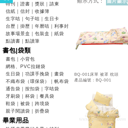
顯示方式：
特刊｜證書｜獎狀｜請柬
信紙｜信封｜收據簿
生字咭｜句子咭｜生日卡
台歷｜掛歷｜年曆咭｜利事封
故事場景盒｜包裝盒｜紙袋
點讀書｜點讀筆
書包|袋類
書包｜小背包
網格、PVC拉鏈袋
生日袋｜功課手挽袋｜畫袋
BQ-001床單 被罩 枕頭
產品編號：BQ-001
不織布袋（環保袋）｜帆布袋
通告袋｜按扣袋｜字咭袋
牙刷袋｜杯袋｜餐具袋
鞋袋｜被袋｜跨境袋
親子閱讀袋｜折疊袋
畢業用品